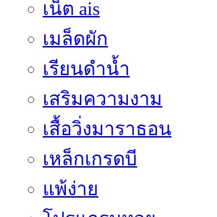
เน็ต ais
เมล็ดผัก
เรียนดำน้ำ
เสริมความงาม
เสื้อวิ่งมาราธอน
เหล็กเกรดบี
แพ้ง่าย