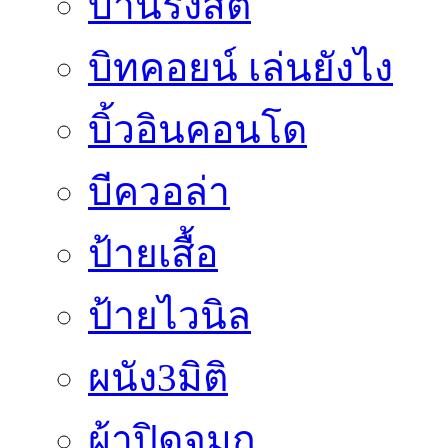
บ้านรังสิต
บิทคอยน์ เล่นยังไง
บิ้วอินคอนโด
บีควอล่า
ป้ายเสื้อ
ป้ายไวนิล
ผนัง3มิติ
ผ้าปิดจมูก