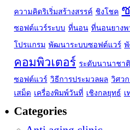
ซ
ความคิดริเริ่มสร้างสรรค์
ชิงโชค
ซอฟต์แวร์ระบบ
ที่นอน
ที่นอนยางพ
โปรแกรม
พัฒนาระบบซอฟต์แวร์
พ
คอมพิวเตอร์
ระดับนานาชาต
ซอฟต์แวร์
วิธีการประมวลผล
วิศว
เสม็ด
เครื่องพิมพ์วันที่
เชิงกลยุทธ์
เ
Categories
Anti aging clinic