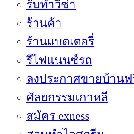
รับทำวีซ่า
ร้านค้า
ร้านแบตเตอรี่
รีไฟแนนซ์รถ
ลงประกาศขายบ้านฟร
ศัลยกรรมเกาหลี
สมัคร exness