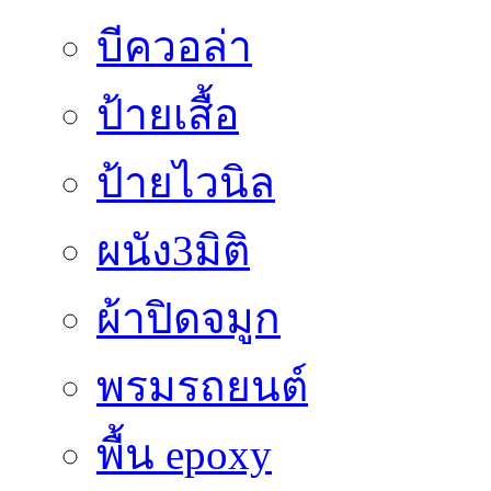
บีควอล่า
ป้ายเสื้อ
ป้ายไวนิล
ผนัง3มิติ
ผ้าปิดจมูก
พรมรถยนต์
พื้น epoxy