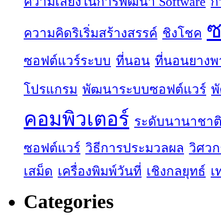
ความเสี่ยงในการพัฒนา Software
ก
ซ
ความคิดริเริ่มสร้างสรรค์
ชิงโชค
ซอฟต์แวร์ระบบ
ที่นอน
ที่นอนยางพ
โปรแกรม
พัฒนาระบบซอฟต์แวร์
พ
คอมพิวเตอร์
ระดับนานาชาต
ซอฟต์แวร์
วิธีการประมวลผล
วิศว
เสม็ด
เครื่องพิมพ์วันที่
เชิงกลยุทธ์
เ
Categories