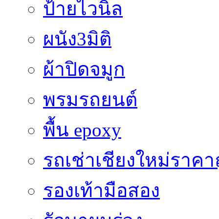
ป้ายไวนิล
ผนัง3มิติ
ผ้าปิดจมูก
พรมรถยนต์
พื้น epoxy
รถเช่าเชียงใหม่ราคา
รองเท้ามือสอง