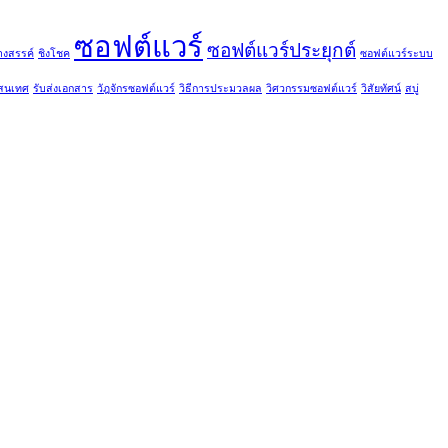
ซอฟต์แวร์
ซอฟต์แวร์ประยุกต์
้างสรรค์
ชิงโชค
ซอฟต์แวร์ระบบ
สนเทศ
รับส่งเอกสาร
วัฎจักรซอฟต์แวร์
วิธีการประมวลผล
วิศวกรรมซอฟต์แวร์
วิสัยทัศน์
สบู่