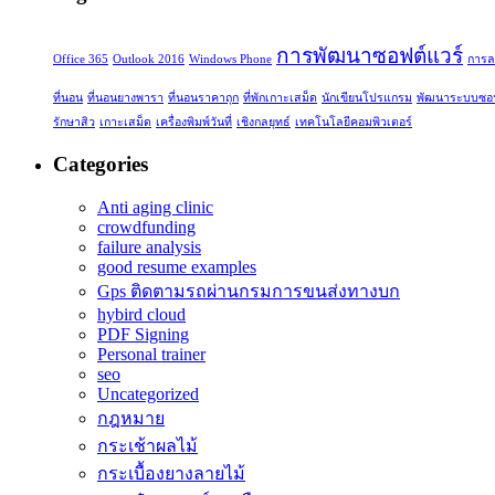
การพัฒนาซอฟต์แวร์
Office 365
Outlook 2016
Windows Phone
การล
ที่นอน
ที่นอนยางพารา
ที่นอนราคาถุก
ที่พักเกาะเสม็ด
นักเขียนโปรแกรม
พัฒนาระบบซอฟ
รักษาสิว
เกาะเสม็ด
เครื่องพิมพ์วันที่
เชิงกลยุทธ์
เทคโนโลยีคอมพิวเตอร์
Categories
Anti aging clinic
crowdfunding
failure analysis
good resume examples
Gps ติดตามรถผ่านกรมการขนส่งทางบก
hybird cloud
PDF Signing
Personal trainer
seo
Uncategorized
กฎหมาย
กระเช้าผลไม้
กระเบื้องยางลายไม้