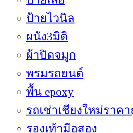
ป้ายไวนิล
ผนัง3มิติ
ผ้าปิดจมูก
พรมรถยนต์
พื้น epoxy
รถเช่าเชียงใหม่ราคา
รองเท้ามือสอง