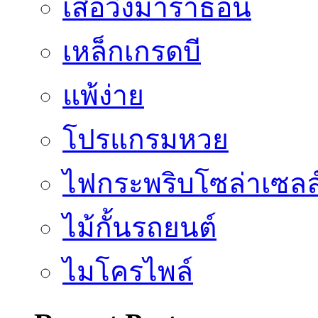
เสื้อวิ่งมาราธอน
เหล็กเกรดบี
แพ้ง่าย
โปรแกรมหวย
ไฟกระพริบโซล่าเซลล
ไม้กั้นรถยนต์
ไมโครไพล์