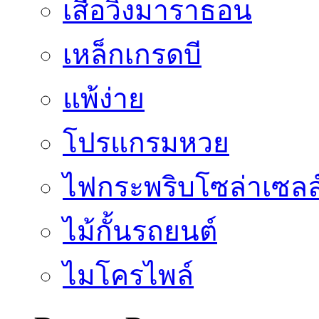
เสื้อวิ่งมาราธอน
เหล็กเกรดบี
แพ้ง่าย
โปรแกรมหวย
ไฟกระพริบโซล่าเซลล
ไม้กั้นรถยนต์
ไมโครไพล์