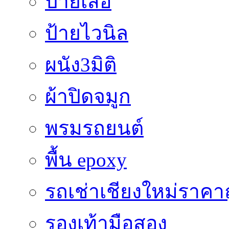
ป้ายเสื้อ
ป้ายไวนิล
ผนัง3มิติ
ผ้าปิดจมูก
พรมรถยนต์
พื้น epoxy
รถเช่าเชียงใหม่ราคา
รองเท้ามือสอง